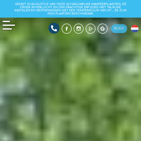
GENIET IN AUGUSTUS VAN ONZE SCHADUWRIJKE KAMPEERPLAATSEN, DE
FRISSE RIVIERLUCHT EN ONS PRACHTIGE ERFGOED MET TALRIJKE
KASTELEN EN GROTWONINGEN MET EEN TEMPERATUUR VAN 14°…. ER ZIJN
NOG PLAATSEN BESCHIKBAAR.
BOEK