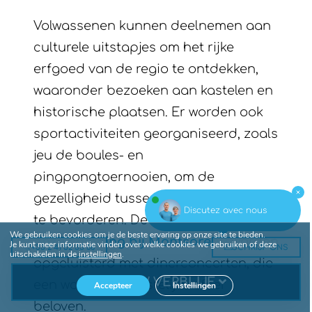
Volwassenen kunnen deelnemen aan
culturele uitstapjes om het rijke
erfgoed van de regio te ontdekken,
waaronder bezoeken aan kastelen en
historische plaatsen. Er worden ook
sportactiviteiten georganiseerd, zoals
jeu de boules- en
pingpongtoernooien, om de
gezelligheid tussen de kampeerders
Discutez avec nous
te bevorderen. De zomeravonden
op
We gebruiken cookies om je de beste ervaring op onze site te bieden.
onze camping bij Montsoreau
worden
Je kunt meer informatie vinden over welke cookies we gebruiken of deze
+33 2 41 52 33 66
SCHRIJF ONS
uitschakelen in de
instellingen
.
opgeluisterd met dinerconcerten, die
BOEK UW VERBLIJF
een warme en feestelijke sfeer
Accepteer
Instellingen
beloven.