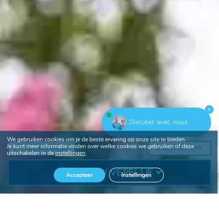
Discutez avec nous
We gebruiken cookies om je de beste ervaring op onze site te bieden.
Je kunt meer informatie vinden over welke cookies we gebruiken of deze
+33 2 41 52 33 66
SCHRIJF ONS
uitschakelen in de
instellingen
.
BOEK UW VERBLIJF
Accepteer
Instellingen