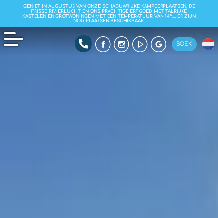
GENIET IN AUGUSTUS VAN ONZE SCHADUWRIJKE KAMPEERPLAATSEN, DE
FRISSE RIVIERLUCHT EN ONS PRACHTIGE ERFGOED MET TALRIJKE
KASTELEN EN GROTWONINGEN MET EEN TEMPERATUUR VAN 14°…. ER ZIJN
NOG PLAATSEN BESCHIKBAAR.
BOEK