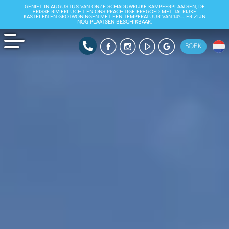
GENIET IN AUGUSTUS VAN ONZE SCHADUWRIJKE KAMPEERPLAATSEN, DE
FRISSE RIVIERLUCHT EN ONS PRACHTIGE ERFGOED MET TALRIJKE
KASTELEN EN GROTWONINGEN MET EEN TEMPERATUUR VAN 14°…. ER ZIJN
NOG PLAATSEN BESCHIKBAAR.
BOEK