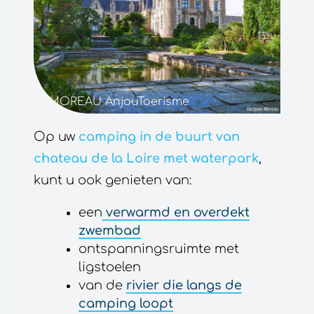
MOREAU AnjouToerisme
Op uw
camping in de buurt van
chateau de la Loire met waterpark
,
kunt u ook genieten van:
een
verwarmd en overdekt
zwembad
ontspanningsruimte met
ligstoelen
van de
rivier die langs de
camping loopt