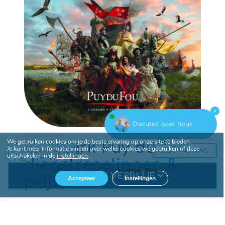
Discutez avec nous
We gebruiken cookies om je de beste ervaring op onze site te bieden.
Het park Puy du Fou:
Je kunt meer informatie vinden over welke cookies we gebruiken of deze
+33 2 41 52 33 66
SCHRIJF ONS
uitschakelen in de
instellingen
.
dienstregelingen &
BOEK UW VERBLIJF
prijzen
Accepteer
Instellingen
In 2018 biedt het recreatiecentrum u