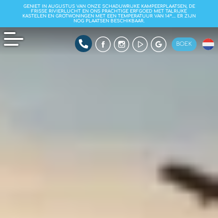
GENIET IN AUGUSTUS VAN ONZE SCHADUWRIJKE KAMPEERPLAATSEN, DE
FRISSE RIVIERLUCHT EN ONS PRACHTIGE ERFGOED MET TALRIJKE
KASTELEN EN GROTWONINGEN MET EEN TEMPERATUUR VAN 14°…. ER ZIJN
NOG PLAATSEN BESCHIKBAAR.
BOEK