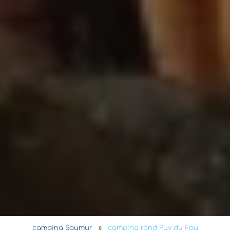
camping Saumur
»
camping rond Puy du Fou