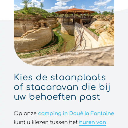
Kies de staanplaats
of stacaravan die bij
uw behoeften past
Op onze
camping in Doué la Fontaine
kunt u kiezen tussen het
huren van
een stacaravan
of een
staanplaats
,
afhankelijk
van
het
aantal personen,
nachten of kamers die u nodig heeft.