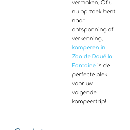
verkenning,
kamperen in
Zoo de Doué la
Fontaine
is de
perfecte plek
voor uw
volgende
kampeertrip!
Geniet van een
camping in de buurt
van de dierentuin