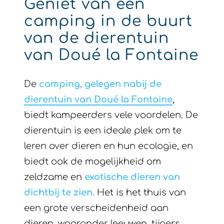
van Doué la Fontaine
De
camping, gelegen nabij de
dierentuin van Doué la Fontaine
,
biedt kampeerders vele voordelen. De
dierentuin is een ideale plek om te
leren over dieren en hun ecologie, en
biedt ook de mogelijkheid om
zeldzame en
exotische dieren van
dichtbij te zien.
Het is het thuis van
een grote verscheidenheid aan
dieren, waaronder leeuwen, tijgers,
giraffen, neushoorns en olifanten. In
het
Biopark
zijn ook kangoeroes,
flamingo’s en gorilla’s te zien,