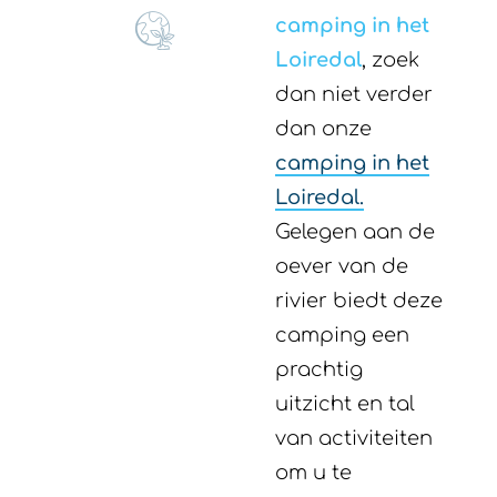
dan onze
camping in het
Loiredal.
Gelegen aan de
oever van de
rivier biedt deze
camping een
prachtig
uitzicht en tal
van activiteiten
om u te
vermaken. Of u
nu op zoek bent
naar
ontspanning of