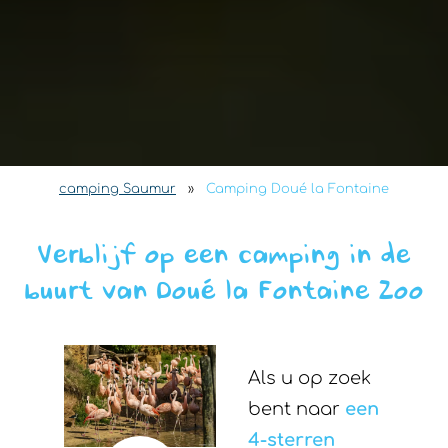
camping Saumur
»
Camping Doué la Fontaine
Verblijf op een camping in de
buurt van Doué la Fontaine Zoo
Als u op zoek
bent naar
een
4-sterren
camping in het
Loiredal
, zoek
dan niet verder