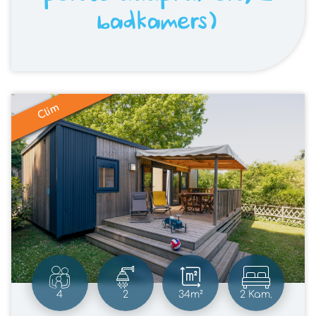
badkamers)
Clim
4
2
34m²
2 Kam.