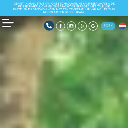
GENIET IN AUGUSTUS VAN ONZE SCHADUWRIJKE KAMPEERPLAATSEN, DE
FRISSE RIVIERLUCHT EN ONS PRACHTIGE ERFGOED MET TALRIJKE
KASTELEN EN GROTWONINGEN MET EEN TEMPERATUUR VAN 14°…. ER ZIJN
NOG PLAATSEN BESCHIKBAAR.
BOEK