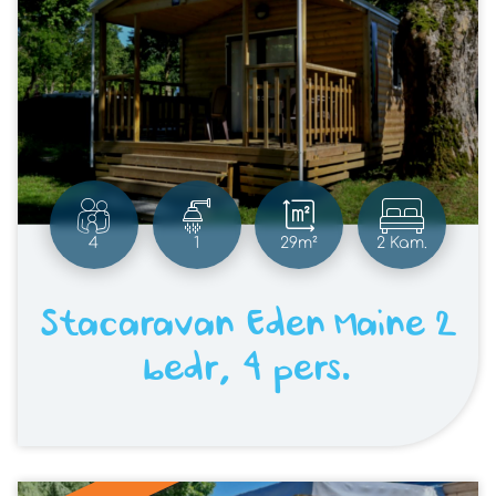
4
1
29m²
2 Kam.
Stacaravan Eden Maine 2
bedr, 4 pers.