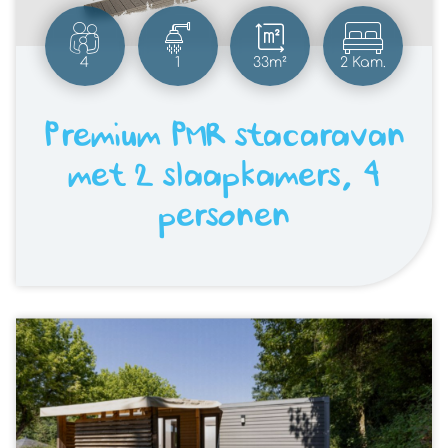
4
1
33m²
2 Kam.
Premium PMR stacaravan
met 2 slaapkamers, 4
personen