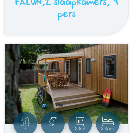
FALUN,2 slaapkamers, 4
pers
7
1
33m²
3 Kam.