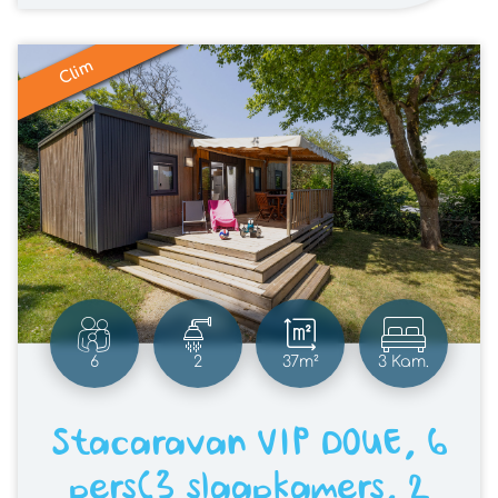
Clim
6
2
37m²
3 Kam.
Stacaravan VIP DOUE, 6
pers(3 slaapkamers, 2