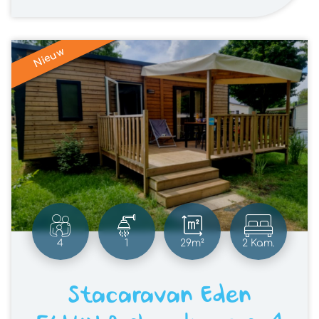
Nieuw
4
1
29m²
2 Kam.
Stacaravan Eden