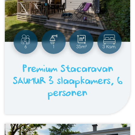
6
1
35m²
3 Kam.
Premium Stacaravan
SAUMUR 3 slaapkamers, 6
personen