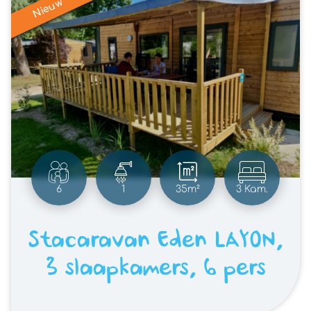
Nieuw
6
1
35m²
3 Kam.
Stacaravan Eden LAYON,
3 slaapkamers, 6 pers