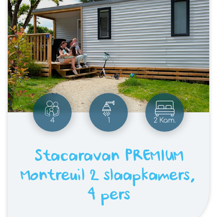
4
1
2 Kam.
Stacaravan PREMIUM
Montreuil 2 slaapkamers,
4 pers