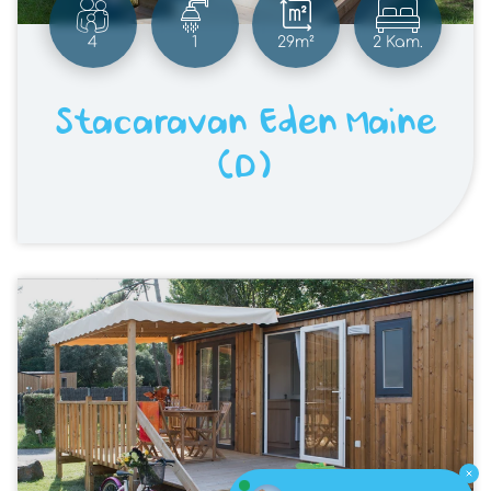
4
1
29m²
2 Kam.
Stacaravan Eden Maine
(D)