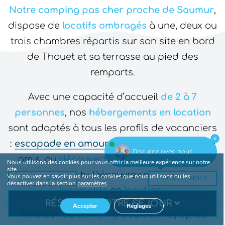
Notre camping pas cher proche de Saumur
,
dispose de
locatifs
ombragés
à une, deux ou
trois chambres répartis sur son site en bord
de Thouet et sa terrasse au pied des
remparts.
Avec une capacité d’accueil
de 2 à 7
personnes
, nos
hébergements en location
sont adaptés à tous les profils de vacanciers
:
escapade en amoureux
, séjour
pêche
entre
Discutez avec nous
amis, ou
découverte
de
l’Anjou
en
famille
Nous utilisons des cookies pour vous offrir la meilleure expérience sur notre
site.
avec ou sans tv. Découvrez nos différents
Vous pouvez en savoir plus sur les cookies que nous utilisons ou les
+33 2 41 52 33 66
ECRIVEZ-NOUS
désactiver dans la section
paramètres
.
logements
en
location
:
RÉSERVEZ VOTRE SÉJOUR
Accepter
Réglages
Amateur de
camping
traditionnel, optez