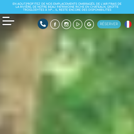
EN AOUT,PROFITEZ DE NOS EMPLACEMENTS OMBRAGÉS, DE L’AIR FRAIS DE
LA RIVIÈRE, DE NOTRE BEAU PATRIMOINE RICHE EN CHATEAUX, GROTTE
TROGLODYTES À 14°…. IL RESTE ENCORE DES DISPONIBILITES
RÉSERVER