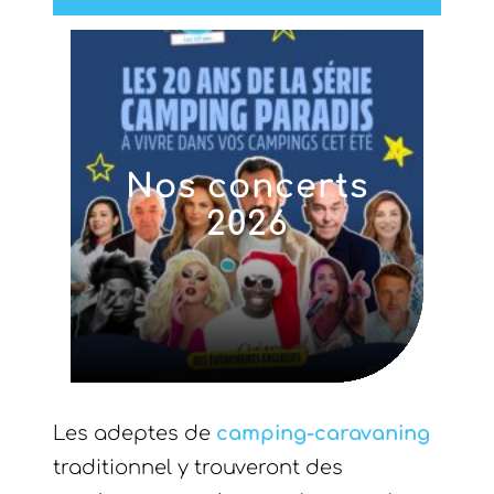
Nouveauté :
Salles d’eau
s
d
privative-
sanitaires
privés
Les adeptes de
camping-caravaning
traditionnel y trouveront des