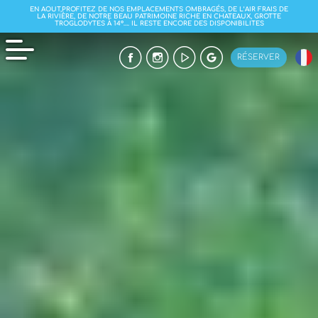
EN AOUT,PROFITEZ DE NOS EMPLACEMENTS OMBRAGÉS, DE L’AIR FRAIS DE
LA RIVIÈRE, DE NOTRE BEAU PATRIMOINE RICHE EN CHATEAUX, GROTTE
TROGLODYTES À 14°…. IL RESTE ENCORE DES DISPONIBILITES
RÉSERVER