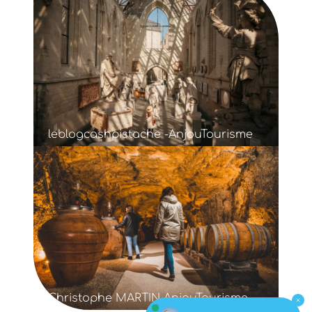
leblogcashpistache -AnjouTourisme
Christophe MARTIN AnjouTourisme