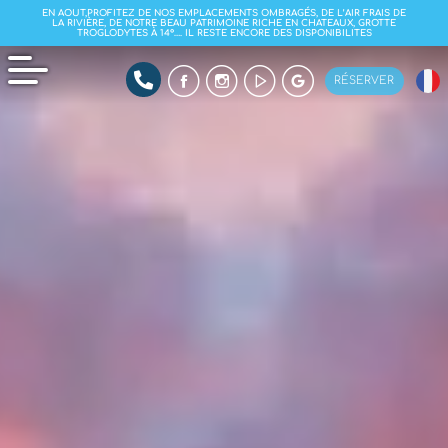
EN AOUT,PROFITEZ DE NOS EMPLACEMENTS OMBRAGÉS, DE L’AIR FRAIS DE
LA RIVIÈRE, DE NOTRE BEAU PATRIMOINE RICHE EN CHATEAUX, GROTTE
TROGLODYTES À 14°…. IL RESTE ENCORE DES DISPONIBILITES
RÉSERVER