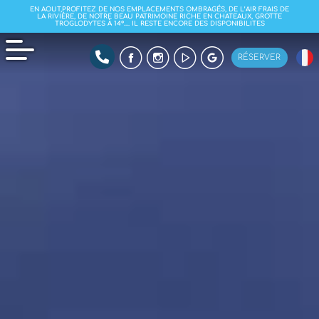
EN AOUT,PROFITEZ DE NOS EMPLACEMENTS OMBRAGÉS, DE L’AIR FRAIS DE
LA RIVIÈRE, DE NOTRE BEAU PATRIMOINE RICHE EN CHATEAUX, GROTTE
TROGLODYTES À 14°…. IL RESTE ENCORE DES DISPONIBILITES
RÉSERVER