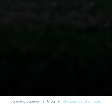
camping Saumur
»
blog
»
Château de Chambord