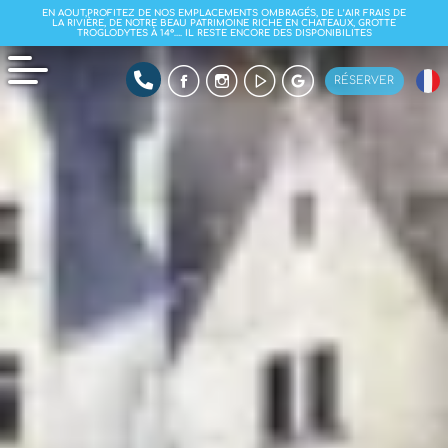
EN AOUT,PROFITEZ DE NOS EMPLACEMENTS OMBRAGÉS, DE L’AIR FRAIS DE
LA RIVIÈRE, DE NOTRE BEAU PATRIMOINE RICHE EN CHATEAUX, GROTTE
TROGLODYTES À 14°…. IL RESTE ENCORE DES DISPONIBILITES
RÉSERVER